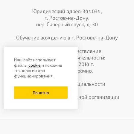
Юридический адрес: 344034,
г. Ростов-на-Дону,
пер. Саперный спуск, д. 30
Обучение вождению в г. Ростове-на-Дону
Лицензия на осуществление
образовательной деятельности:
Наш сайт использует
№3930 от 28.05.2014 г.
файлы
cookie
и похожие
Действует бессрочно.
технологии для
функционирования.
Политика конфиденциальности
Понятно
Сведения об образовательной организации