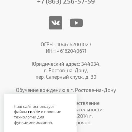
+7 (863) 256-57-59
ОГРН - 1046162001027
ИНН - 6162040671
Юридический адрес: 344034,
г. Ростов-на-Дону,
пер. Саперный спуск, д. 30
Обучение вождению в г. Ростове-на-Дону
Лицензия на осуществление
Наш сайт использует
образовательной деятельности:
файлы
cookie
и похожие
№3930 от 28.05.2014 г.
технологии для
Действует бессрочно.
функционирования.